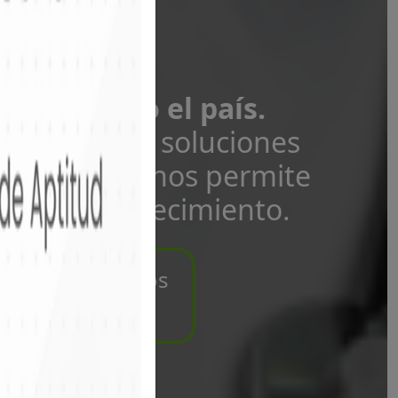
l
ra en todo el país.
romiso con soluciones
 sólida que nos permite
apoyar tu crecimiento.
aja con nosotros
💼