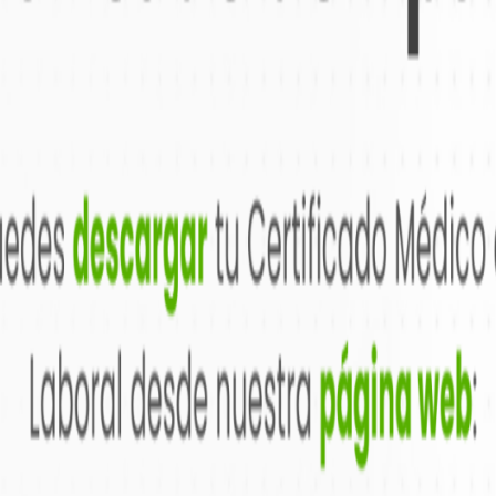
Ocupaciona
 crecimiento empresarial, aho
mos demostrado nuestro comp
s. Ahora, contamos con una red
32 departamentos, listos para 
🙌
Trab