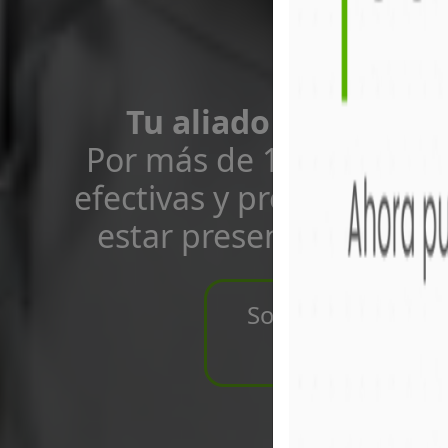
Tu aliado en salud y
Por más de 14 años, he
efectivas y profesionale
estar presentes en los 
Sobre Nosotros 